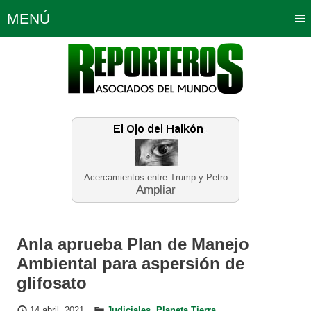
MENÚ
Portada
Política
Opinión
Bogotá
Internacionales
Planeta Tierra
Deportes
Económicas
Regiones
Judiciales
Tecnología
Salud
Turismo
Educación
Neira
Acercamientos entre Trump y Petro
Ampliar
Anla aprueba Plan de Manejo
Ambiental para aspersión de
glifosato
14 abril, 2021
Judiciales
,
Planeta Tierra