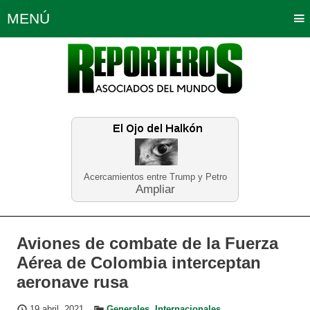
MENÚ
Portada
Política
Opinión
Bogotá
Internacionales
Planeta Tierra
Deportes
Económicas
Regiones
Judiciales
Tecnología
Salud
Turismo
Educación
Neira
Acercamientos entre Trump y Petro
Ampliar
Aviones de combate de la Fuerza
Aérea de Colombia interceptan
aeronave rusa
19 abril, 2021
Generales
,
Internacionales