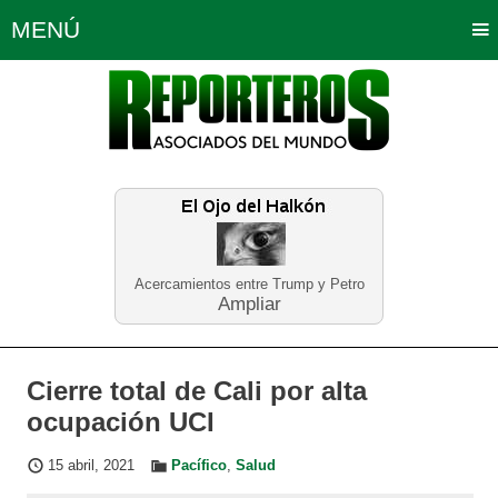
MENÚ
Portada
Política
Opinión
Bogotá
Internacionales
Planeta Tierra
Deportes
Económicas
Regiones
Judiciales
Tecnología
Salud
Turismo
Educación
Neira
Acercamientos entre Trump y Petro
Ampliar
Cierre total de Cali por alta
ocupación UCI
15 abril, 2021
Pacífico
,
Salud