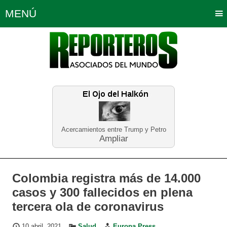
MENÚ
Portada
Política
Opinión
Bogotá
Internacionales
Planeta Tierra
Deportes
Económicas
Regiones
Judiciales
Tecnología
Salud
Turismo
Educación
Neira
Acercamientos entre Trump y Petro
Ampliar
Colombia registra más de 14.000
casos y 300 fallecidos en plena
tercera ola de coronavirus
10 abril, 2021
Salud
Europa Press