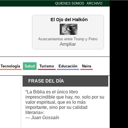
QUIENES SOMOS
ARCHIVO
Acercamientos entre Trump y Petro
Ampliar
Tecnología
Salud
Turismo
Educación
Neira
FRASE DEL DÍA
“La Biblia es el único libro
imprescindible que hay, no. solo por su
valor espiritual, que es lo más
importante, sino por su calidad
literaria»:
—
Juan Gossaín