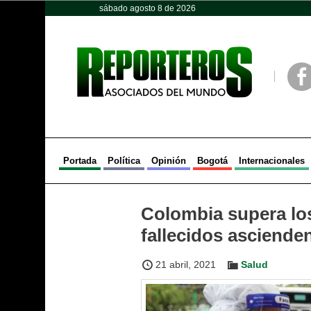
sábado agosto 8 de 2026
Opinión
Política
Deportes
Face
Portada
Política
Opinión
Bogotá
Internacionales
Colombia supera los
fallecidos asciende
21 abril, 2021
Salud