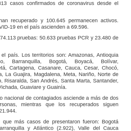
313 casos confirmados de coronavirus desde el
han recuperado y 100.645 permanecen activos.
VID-19 en el país ascienden a 69.596.
 74.113 pruebas: 50.633 pruebas PCR y 23.480 de
l país. Los territorios son: Amazonas, Antioquia
ico, Barranquilla, Bogotá, Boyacá, Bolívar,
tá, Cartagena, Casanare, Cauca, Cesar, Chocó,
, La Guajira, Magdalena, Meta, Nariño, Norte de
, Risaralda, San Andrés, Santa Marta, Santander,
Vichada, Guaviare y Guainía.
do nacional de contagiados asciende a más de dos
ersonas, mientras que los recuperados siguen
21.944.
s que más casos de presentaron fueron: Bogotá
arranquilla y Atlántico (2.922), Valle del Cauca