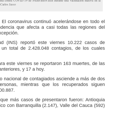
cuna contra COVID-19 de Pfizer-BioNTech durante una vacunación masiva en la
Carlos Jasso
El coronavirus continuó acelerándose en todo el
encia que afecta a casi todas las regiones del
xcepción.
lud (INS) reportó este viernes 10.222 casos de
 un total de 2.428.048 contagios, de los cuales
ara este viernes se reportaron 163 muertes, de las
nteriores, y 17 a hoy.
do nacional de contagiados asciende a más de dos
personas, mientras que los recuperados siguen
00.887.
 que más casos de presentaron fueron: Antioquia
tico con Barranquilla (2.147), Valle del Cauca (592)