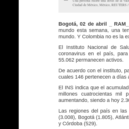
Una persona recibe una dosis de la va
Ciudad de México, México, REUTERS / 
Bogotá, 02 de abril _ RAM_
mundo esta semana, una tend
mundo. Y Colombia no es la e
El Instituto Nacional de Sa
coronavirus en el país, para
55.062 permanecen activos.
De acuerdo con el instituto, p
cuales 146 pertenecen a días a
El INS indica que el acumula
millones cuatrocientas mil 
aumentando, siendo a hoy 2.3
Las regiones del país en las
(3.008), Bogotá (1.805), Atlán
y Córdoba (529).