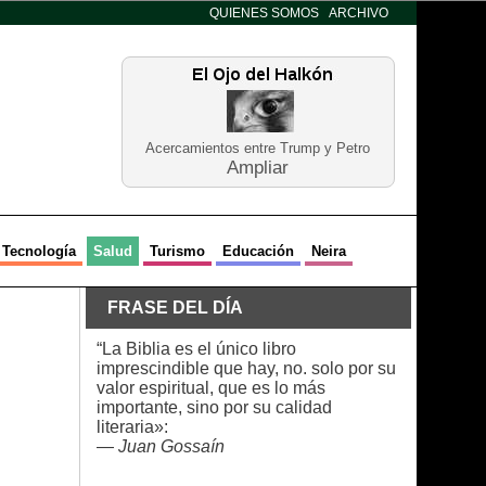
QUIENES SOMOS
ARCHIVO
Acercamientos entre Trump y Petro
Ampliar
Tecnología
Salud
Turismo
Educación
Neira
FRASE DEL DÍA
“La Biblia es el único libro
imprescindible que hay, no. solo por su
valor espiritual, que es lo más
importante, sino por su calidad
literaria»:
—
Juan Gossaín