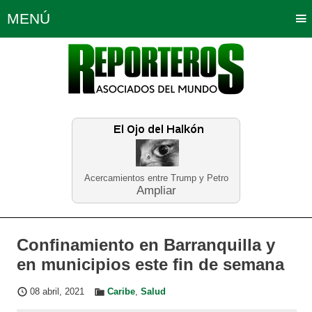
MENÚ
Portada
Política
Opinión
Bogotá
Internacionales
Planeta Tierra
Deportes
Económicas
Regiones
Judiciales
Tecnología
Salud
Turismo
Educación
Neira
Acercamientos entre Trump y Petro
Ampliar
Confinamiento en Barranquilla y
en municipios este fin de semana
08 abril, 2021
Caribe
,
Salud