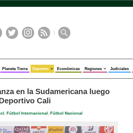
book
Twitter
Instagram
RSS
Buscar
Planeta Tierra
Deportes
Económicas
Regiones
Judiciales
anza en la Sudamericana luego
Deportivo Cali
ol
,
Fútbol Internacional
,
Fútbol Nacional