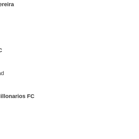
reira
C
ad
illonarios FC