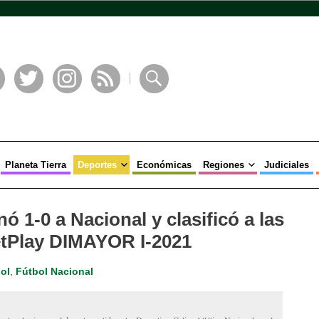
book
Twitter
Instagram
RSS
Buscar
Planeta Tierra
Deportes
Económicas
Regiones
Judiciales
nó 1-0 a Nacional y clasificó a las
BetPlay DIMAYOR I-2021
ol
,
Fútbol Nacional