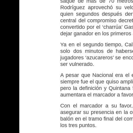
saque de más de 70 metros 
Rodríguez aprovechó su velo
quien segundos después derr
central del compromiso decret
convertido por el ‘charrúa’ G
dejar ganador en los primeros 
Ya en el segundo tiempo, Cali
solo dos minutos de haberse
jugadores ‘azucareros’ se enco
ser vulnerado.
A pesar que Nacional era el e
siempre fue el que quiso ampli
pero la definición y Quintana
aumentara el marcador a favor d
Con el marcador a su favor,
asegurar su presencia en la o
balón en el tramo final del com
los tres puntos.