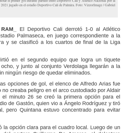
otar el primer gol durante partido entre Deportivo Cali y Atlético Nacional por la
021 jugado en el estadio Deportivo Cali de Palmira. Foto: VizzorImage / Gabriel
 _ RAM_
El Deportivo Cali derrotó 1-0 al Atlético
estadio Palmaseca, en juego correspondiente a la
a y se clasificó a los cuartos de final de la Liga
irtió en el segundo equipo que logra un tiquete
 ocho, y junto al conjunto Verdolaga llegarán a la
in ningún riesgo de quedar eliminados.
s opciones de gol, el elenco de Alfredo Arias fue
o no creaba peligro en el arco custodiado por Aldair
 el minuto 26 se creó la primera opción para el
dio de Gastón, quien vio a Ángelo Rodríguez y tiró
l, pero Quintana estuvo concentrado para evitar
 la opción clara para el cuadro local. Luego de un