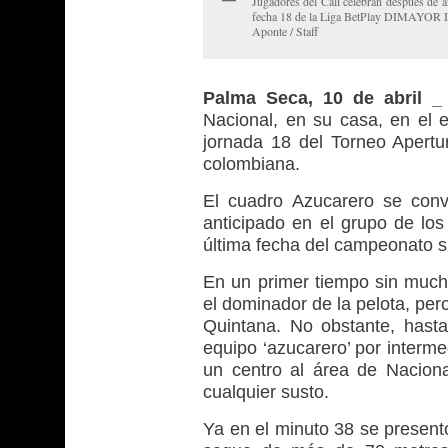
Jugadores del Cali celebran después de an
fecha 18 de la Liga BetPlay DIMAYOR I 2
Aponte / Staff
Palma Seca, 10 de abril
Nacional, en su casa, en el 
jornada 18 del Torneo Apertur
colombiana.
El cuadro Azucarero se conv
anticipado en el grupo de los
última fecha del campeonato s
En un primer tiempo sin mucha
el dominador de la pelota, per
Quintana. No obstante, hasta
equipo ‘azucarero’ por interme
un centro al área de Naciona
cualquier susto.
Ya en el minuto 38 se presentó