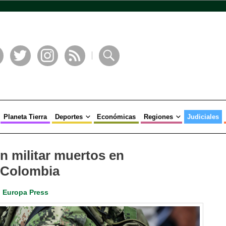
book
Twitter
Instagram
RSS
Buscar
Planeta Tierra
Deportes
Económicas
Regiones
Judiciales
un militar muertos en
 Colombia
Europa Press