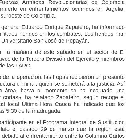
 Fuerzas Armadas Revolucionarias de Colombia
muerto en enfrentamientos ocurridos en Argelia,
 suroeste de Colombia.
l general Eduardo Enrique Zapateiro, ha informado
ilitares heridos en los combates. Los heridos han
l Universitario San José de Popayán.
n la mañana de este sábado en el sector de El
tivos de la Tercera División del Ejército y miembros
 de las FARC.
 de la operación, las tropas recibieron un presunto
ctura criminal, quien se someterá a la justicia. Así
de área, hasta el momento se ha incautado una
 cortas», ha relatado Zapateiro, según recoge el
rtal local Última Hora Cauca ha indicado que los
s 5.30 de la madrugada.
 participante en el Programa Integral de Sustitución
 relató el pasado 29 de marzo que la región está
, debido al enfrentamiento entre la Columna Carlos