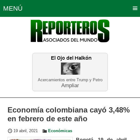
MENÚ
Portada
Política
Opinión
Bogotá
Internacionales
Planeta Tierra
Deportes
Económicas
Regiones
Judiciales
Tecnología
Salud
Turismo
Educación
Neira
Acercamientos entre Trump y Petro
Ampliar
Economía colombiana cayó 3,48%
en febrero de este año
19 abril, 2021
Económicas
Bogotá, 19 de abril _