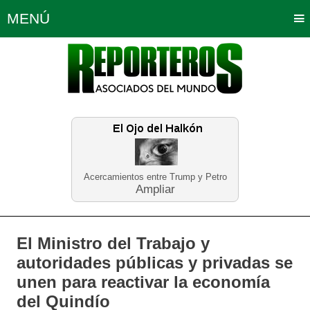
MENÚ
Portada
Política
Opinión
Bogotá
Internacionales
Planeta Tierra
Deportes
Económicas
Regiones
Judiciales
Tecnología
Salud
Turismo
Educación
Neira
Acercamientos entre Trump y Petro
Ampliar
El Ministro del Trabajo y
autoridades públicas y privadas se
unen para reactivar la economía
del Quindío