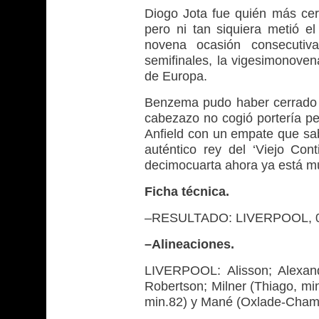
Diogo Jota fue quién más cerc
pero ni tan siquiera metió 
novena ocasión consecutiva
semifinales, la vigesimonoven
de Europa.
Benzema pudo haber cerrado la
cabezazo no cogió portería pe
Anfield con un empate que sab
auténtico rey del ‘Viejo Cont
decimocuarta ahora ya está 
Ficha técnica.
–RESULTADO: LIVERPOOL, 0
–Alineaciones.
LIVERPOOL: Alisson; Alexande
Robertson; Milner (Thiago, min
min.82) y Mané (Oxlade-Chamb