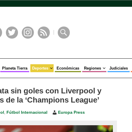
book
Twitter
Instagram
RSS
Buscar
Planeta Tierra
Deportes
Económicas
Regiones
Judiciales
ta sin goles con Liverpool y
es de la ‘Champions League’
ol
,
Fútbol Internacional
Europa Press