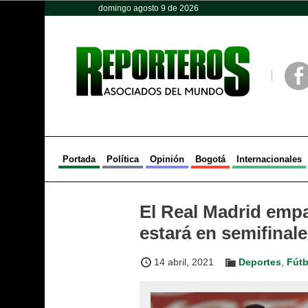
domingo agosto 9 de 2026
Opinión
Política
Deportes
Face
Portada
Política
Opinión
Bogotá
Internacionales
El Real Madrid empa
estará en semifinal
14 abril, 2021
Deportes
,
Fútb