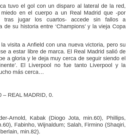
a tuvo el gol con un disparo al lateral de la red,
el miedo en el cuerpo a un Real Madrid que -por
 tras jugar los cuartos- accede sin fallos a
a de su historia entre ‘Champions’ y la vieja Copa
 visita a Anfield con una nueva victoria, pero su
se a estar libre de marca. El Real Madrid salió de
e a gloria y le deja muy cerca de seguir siendo el
inente’. El Liverpool no fue tanto Liverpool y la
mucho más cerca…
 – REAL MADRID, 0.
r-Arnold, Kabak (Diogo Jota, min.60), Phillips,
.60), Fabinho, Wijnaldum; Salah, Firmino (Shaqiri,
erlain, min.82).