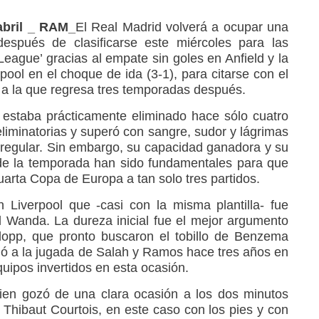
 abril _ RAM_
El Real Madrid volverá a ocupar una
después de clasificarse este miércoles para las
eague’ gracias al empate sin goles en Anfield y la
pool en el choque de ida (3-1), para citarse con el
 a la que regresa tres temporadas después.
 estaba prácticamente eliminado hace sólo cuatro
liminatorias y superó con sangre, sudor y lágrimas
regular. Sin embargo, su capacidad ganadora y su
 de la temporada han sido fundamentales para que
arta Copa de Europa a tan solo tres partidos.
 Liverpool que -casi con la misma plantilla- fue
Wanda. La dureza inicial fue el mejor argumento
lopp, que pronto buscaron el tobillo de Benzema
dó a la jugada de Salah y Ramos hace tres años en
equipos invertidos en esta ocasión.
uien gozó de una clara ocasión a los dos minutos
e Thibaut Courtois, en este caso con los pies y con