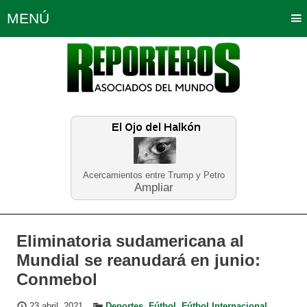
MENÚ
Portada
Política
Opinión
Bogotá
Internacionales
Planeta Tierra
Deportes
Económicas
Regiones
Judiciales
Tecnología
Salud
Turismo
Educación
Neira
Acercamientos entre Trump y Petro
Ampliar
Eliminatoria sudamericana al
Mundial se reanudará en junio:
Conmebol
23 abril, 2021
Deportes
,
Fútbol
,
Fútbol Internacional
,