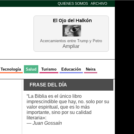
QUIENES SOMOS
ARCHIVO
Acercamientos entre Trump y Petro
Ampliar
Tecnología
Salud
Turismo
Educación
Neira
FRASE DEL DÍA
“La Biblia es el único libro
imprescindible que hay, no. solo por su
valor espiritual, que es lo más
importante, sino por su calidad
literaria»:
—
Juan Gossaín