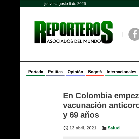
jueves agosto 6 de 2026
Opinión
Política
Deportes
Face
Portada
Política
Opinión
Bogotá
Internacionales
En Colombia empeza
vacunación anticoro
y 69 años
13 abril, 2021
Salud