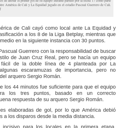
és de anotar el primer gol de su equipo durante partido por la fecha 17 como parte
e América de Cali y La Equidad jugado en el estadio Pascual Guerrero de Cali.
f
rica de Cali cayó como local ante La Equidad y
ificación a los 8 de la Liga Betplay, mientras que
medio en la siguiente instancia con 30 puntos.
 Pascual Guerrero con la responsabilidad de buscar
 estilo de Juan Cruz Real, pero se hacía un equipo
 fácil de la doble línea de 4 planteada por La
 algunas escaramuzas de importancia, pero no
a del arquero Sergio Román.
e los 44 minutos fue suficiente para que el equipo
era los tres puntos, basado en un correcto
 buena respuesta de su arquero Sergio Román.
nes elaboradas de gol, por lo que América debió
es a los disparos desde la media distancia.
ncisivo para los locales en la primera etapa,