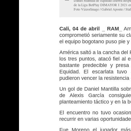
Daniel Mantilla de Equidad celebra despu
de la Liga BetPlay DIMAYOR I 2021 entr
Foto VizzorImage / Gabriel Aponte / Staf
Cali, 04 de abril _ RAM_
Amé
comprometió seriamente su clas
el equipo bogotano puso pie y 
América saltó a la cancha del
los tres puntos, atacó fiel al
bastante predecible y presa
Equidad. El escarlata tuvo
pudieron vencer la resistenci
Un gol de Daniel Mantilla sobr
de Alexis García consigui
planteamiento táctico y en la
El encuentro no tuvo ocasio
recurrir en varias oportunidad
Fue Moreno el jugador más i