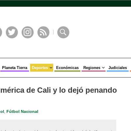
book
Twitter
Instagram
RSS
Buscar
Planeta Tierra
Deportes
Económicas
Regiones
Judiciales
mérica de Cali y lo dejó penando
ol
,
Fútbol Nacional