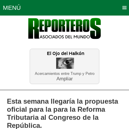
MENÚ
Portada
Política
Opinión
Bogotá
Internacionales
Planeta Tierra
Deportes
Económicas
Regiones
Judiciales
Tecnología
Salud
Turismo
Educación
Neira
Acercamientos entre Trump y Petro
Ampliar
Esta semana llegaría la propuesta
oficial para la para la Reforma
Tributaria al Congreso de la
República.