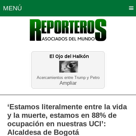
MENÚ
Portada
Política
Opinión
Bogotá
Internacionales
Planeta Tierra
Deportes
Económicas
Regiones
Judiciales
Tecnología
Salud
Turismo
Educación
Neira
Acercamientos entre Trump y Petro
Ampliar
‘Estamos literalmente entre la vida
y la muerte, estamos en 88% de
ocupación en nuestras UCI’:
Alcaldesa de Bogotá