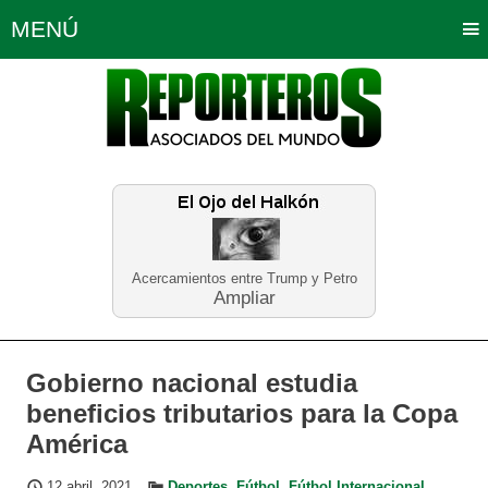
MENÚ
Portada
Política
Opinión
Bogotá
Internacionales
Planeta Tierra
Deportes
Económicas
Regiones
Judiciales
Tecnología
Salud
Turismo
Educación
Neira
Acercamientos entre Trump y Petro
Ampliar
Gobierno nacional estudia
beneficios tributarios para la Copa
América
12 abril, 2021
Deportes
,
Fútbol
,
Fútbol Internacional
,