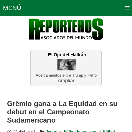
MENÚ
Portada
Política
Opinión
Bogotá
Internacionales
Planeta Tierra
Deportes
Económicas
Regiones
Judiciales
Tecnología
Salud
Turismo
Educación
Neira
Acercamientos entre Trump y Petro
Ampliar
Grêmio gana a La Equidad en su
debut en el Campeonato
Sudamericano
22 abril, 2021
Deportes
,
Fútbol Internacional
,
Fútbol