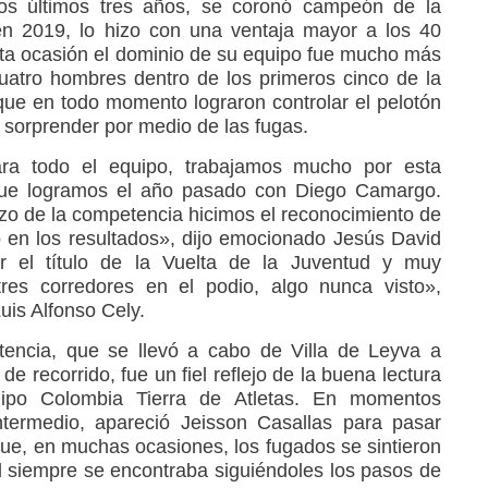
os últimos tres años, se coronó campeón de la
en 2019, lo hizo con una ventaja mayor a los 40
ta ocasión el dominio de su equipo fue mucho más
cuatro hombres dentro de los primeros cinco de la
rque en todo momento lograron controlar el pelotón
n sorprender por medio de las fugas.
ara todo el equipo, trabajamos mucho por esta
lo que logramos el año pasado con Diego Camargo.
o de la competencia hicimos el reconocimiento de
do en los resultados», dijo emocionado Jesús David
r el título de la Vuelta de la Juventud y muy
tres corredores en el podio, algo nunca visto»,
Luis Alfonso Cely.
tencia, que se llevó a cabo de Villa de Leyva a
e recorrido, fue un fiel reflejo de la buena lectura
ipo Colombia Tierra de Atletas. En momentos
ntermedio, apareció Jeisson Casallas para pasar
que, en muchas ocasiones, los fugados se sintieron
pal siempre se encontraba siguiéndoles los pasos de