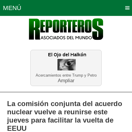
MENÚ
Portada
Política
Opinión
Bogotá
Internacionales
Planeta Tierra
Deportes
Económicas
Regiones
Judiciales
Tecnología
Salud
Turismo
Educación
Neira
Acercamientos entre Trump y Petro
Ampliar
La comisión conjunta del acuerdo
nuclear vuelve a reunirse este
jueves para facilitar la vuelta de
EEUU