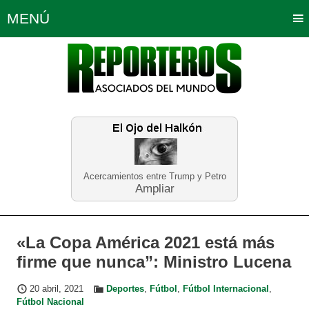
MENÚ
Portada
Política
Opinión
Bogotá
Internacionales
Planeta Tierra
Deportes
Económicas
Regiones
Judiciales
Tecnología
Salud
Turismo
Educación
Neira
Acercamientos entre Trump y Petro
Ampliar
«La Copa América 2021 está más
firme que nunca”: Ministro Lucena
20 abril, 2021
Deportes
,
Fútbol
,
Fútbol Internacional
,
Fútbol Nacional