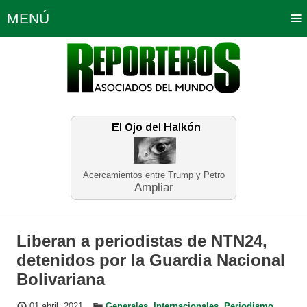
MENÚ
Portada
Política
Opinión
Bogotá
Internacionales
Planeta Tierra
Deportes
Económicas
Regiones
Judiciales
Tecnología
Salud
Turismo
Educación
Neira
Acercamientos entre Trump y Petro
Ampliar
Liberan a periodistas de NTN24,
detenidos por la Guardia Nacional
Bolivariana
01 abril, 2021
Generales
,
Internacionales
,
Periodismo