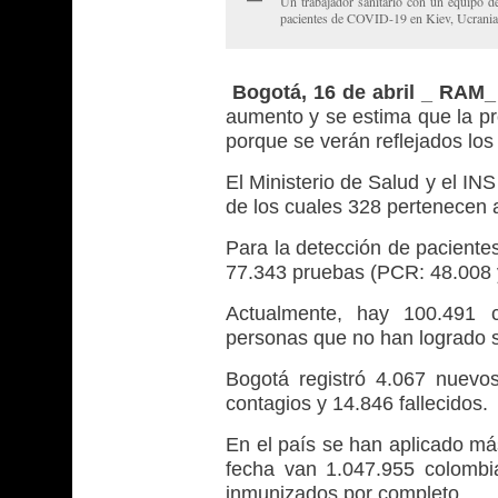
Un trabajador sanitario con un equipo de
pacientes de COVID-19 en Kiev, Ucran
Bogotá, 16 de abril _ RAM
aumento y se estima que la p
porque se verán reflejados lo
El Ministerio de Salud y el IN
de los cuales 328 pertenecen a
Para la detección de paciente
77.343 pruebas (PCR: 48.008 
Actualmente, hay 100.491 
personas que no han logrado 
Bogotá registró 4.067 nuevo
contagios y 14.846 fallecidos.
En el país se han aplicado má
fecha van 1.047.955 colombi
inmunizados por completo.