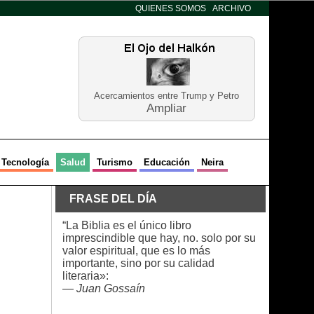
QUIENES SOMOS
ARCHIVO
Acercamientos entre Trump y Petro
Ampliar
Tecnología
Salud
Turismo
Educación
Neira
FRASE DEL DÍA
“La Biblia es el único libro
imprescindible que hay, no. solo por su
valor espiritual, que es lo más
importante, sino por su calidad
literaria»:
—
Juan Gossaín