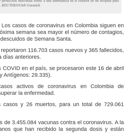
 protección individual frente a una ambulancia en el exterior de un hospital para
ia. REUTERS/Gleb Garanich
_
Los casos de coronavirus en Colombia siguen en
róxima semana sea mayor el número de contagios,
s descuidos de Semana Santa.
S reportaron 116.703 casos nuevos y 365 fallecidos,
 días anteriores.
s COVID en el país, se procesaron este 16 de abril
y Antígenos: 29.335).
casos activos de coronavirus en Colombia de
superar la enfermedad.
s casos y 26 muertos, para un total de 729.061
s de 3.455.084 vacunas contra el coronavirus. A la
anos que han recibido la segunda dosis y están