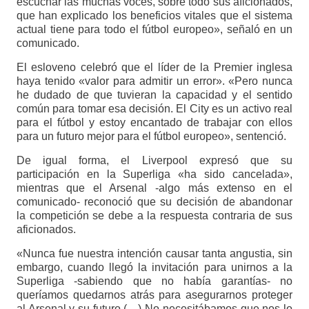
escuchar las muchas voces, sobre todo sus aficionados,
que han explicado los beneficios vitales que el sistema
actual tiene para todo el fútbol europeo», señaló en un
comunicado.
El esloveno celebró que el líder de la Premier inglesa
haya tenido «valor para admitir un error». «Pero nunca
he dudado de que tuvieran la capacidad y el sentido
común para tomar esa decisión. El City es un activo real
para el fútbol y estoy encantado de trabajar con ellos
para un futuro mejor para el fútbol europeo», sentenció.
De igual forma, el Liverpool expresó que su
participación en la Superliga «ha sido cancelada»,
mientras que el Arsenal -algo más extenso en el
comunicado- reconoció que su decisión de abandonar
la competición se debe a la respuesta contraria de sus
aficionados.
«Nunca fue nuestra intención causar tanta angustia, sin
embargo, cuando llegó la invitación para unirnos a la
Superliga -sabiendo que no había garantías- no
queríamos quedarnos atrás para asegurarnos proteger
al Arsenal y su futuro (…) No necesitábamos que nos lo