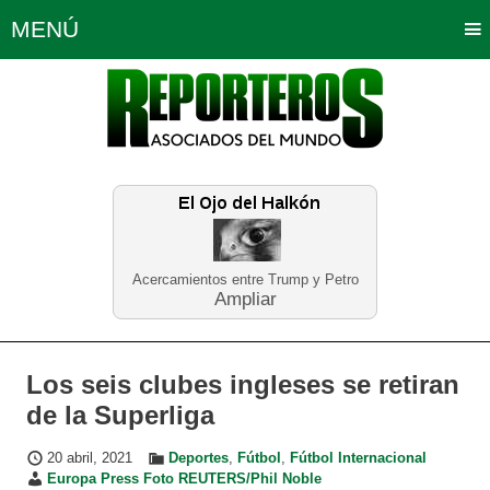
MENÚ
Portada
Política
Opinión
Bogotá
Internacionales
Planeta Tierra
Deportes
Económicas
Regiones
Judiciales
Tecnología
Salud
Turismo
Educación
Neira
Acercamientos entre Trump y Petro
Ampliar
Los seis clubes ingleses se retiran
de la Superliga
20 abril, 2021
Deportes
,
Fútbol
,
Fútbol Internacional
Europa Press Foto REUTERS/Phil Noble