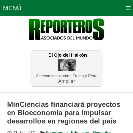
MENÚ
Portada
Política
Opinión
Bogotá
Internacionales
Planeta Tierra
Deportes
Económicas
Regiones
Judiciales
Tecnología
Salud
Turismo
Educación
Neira
Acercamientos entre Trump y Petro
Ampliar
MinCiencias financiará proyectos
en Bioeconomía para impulsar
desarrollos en regiones del país
23 abril, 2021
Económicas
,
Educación
,
Generales