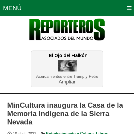
MENÚ
Portada
Política
Opinión
Bogotá
Internacionales
Planeta Tierra
Deportes
Económicas
Regiones
Judiciales
Tecnología
Salud
Turismo
Educación
Neira
Acercamientos entre Trump y Petro
Ampliar
MinCultura inaugura la Casa de la
Memoria Indígena de la Sierra
Nevada
10 abril, 2021
Entretenimiento y Cultura
,
Libros