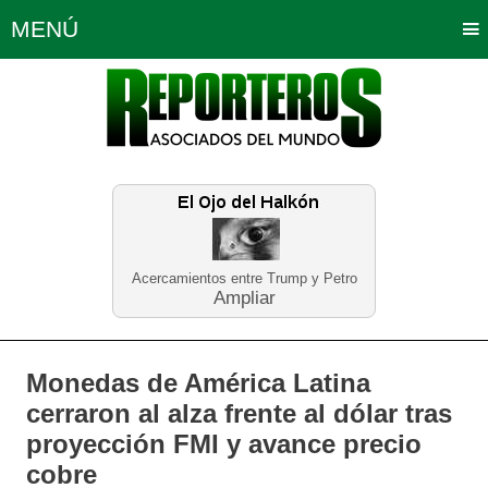
MENÚ
Portada
Política
Opinión
Bogotá
Internacionales
Planeta Tierra
Deportes
Económicas
Regiones
Judiciales
Tecnología
Salud
Turismo
Educación
Neira
Acercamientos entre Trump y Petro
Ampliar
Monedas de América Latina
cerraron al alza frente al dólar tras
proyección FMI y avance precio
cobre