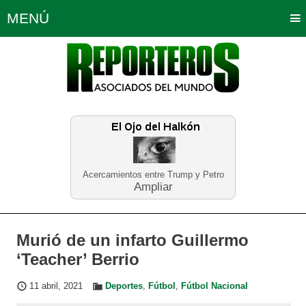
MENÚ
Portada
Política
Opinión
Bogotá
Internacionales
Planeta Tierra
Deportes
Económicas
Regiones
Judiciales
Tecnología
Salud
Turismo
Educación
Neira
Acercamientos entre Trump y Petro
Ampliar
Murió de un infarto Guillermo
‘Teacher’ Berrio
11 abril, 2021
Deportes
,
Fútbol
,
Fútbol Nacional