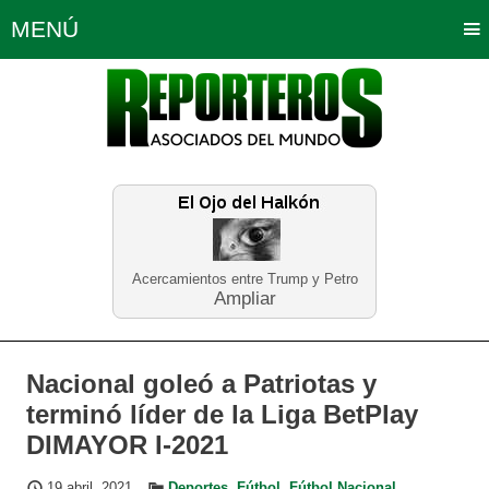
MENÚ
Portada
Política
Opinión
Bogotá
Internacionales
Planeta Tierra
Deportes
Económicas
Regiones
Judiciales
Tecnología
Salud
Turismo
Educación
Neira
Acercamientos entre Trump y Petro
Ampliar
Nacional goleó a Patriotas y
terminó líder de la Liga BetPlay
DIMAYOR I-2021
19 abril, 2021
Deportes
,
Fútbol
,
Fútbol Nacional