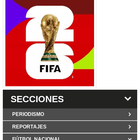
SECCIONES
PERIODISMO
REPORTAJES
JUN 6 2026
Los Periodist@s
El silencio del poder. Hay otro mártir de la
FÚTBOL NACIONAL