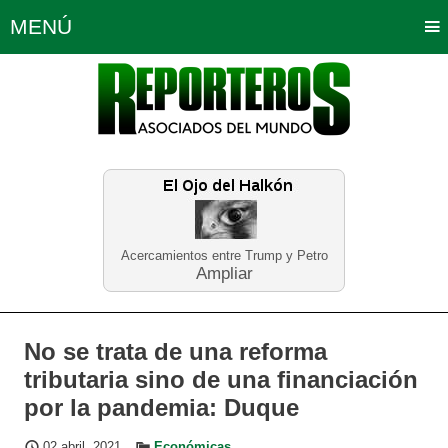
MENÚ
Portada
Política
Opinión
Bogotá
Internacionales
Planeta Tierra
Deportes
Económicas
Regiones
Judiciales
Tecnología
Salud
Turismo
Educación
Neira
Acercamientos entre Trump y Petro
Ampliar
No se trata de una reforma
tributaria sino de una financiación
por la pandemia: Duque
02 abril, 2021
Económicas