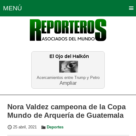
MENÚ
Portada
Política
Opinión
Bogotá
Internacionales
Planeta Tierra
Deportes
Económicas
Regiones
Judiciales
Tecnología
Salud
Turismo
Educación
Neira
Acercamientos entre Trump y Petro
Ampliar
Nora Valdez campeona de la Copa
Mundo de Arquería de Guatemala
25 abril, 2021
Deportes