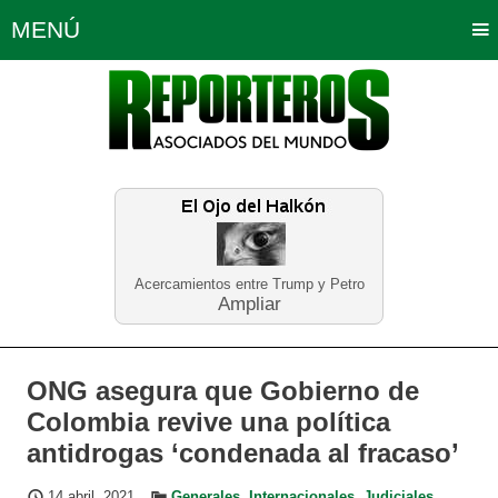
MENÚ
Portada
Política
Opinión
Bogotá
Internacionales
Planeta Tierra
Deportes
Económicas
Regiones
Judiciales
Tecnología
Salud
Turismo
Educación
Neira
Acercamientos entre Trump y Petro
Ampliar
ONG asegura que Gobierno de
Colombia revive una política
antidrogas ‘condenada al fracaso’
14 abril, 2021
Generales
,
Internacionales
,
Judiciales
,