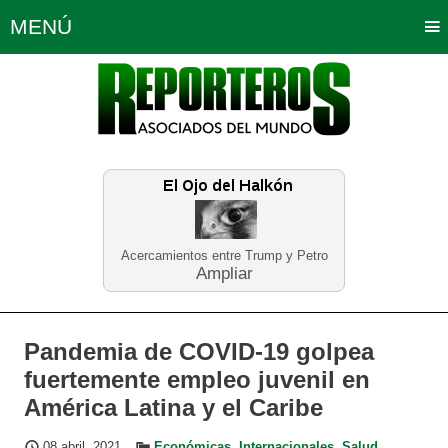
MENÚ
Portada
Política
Opinión
Bogotá
Internacionales
Planeta Tierra
Deportes
Económicas
Regiones
Judiciales
Tecnología
Salud
Turismo
Educación
Neira
Acercamientos entre Trump y Petro
Ampliar
Pandemia de COVID-19 golpea
fuertemente empleo juvenil en
América Latina y el Caribe
08 abril, 2021
Económicas
,
Internacionales
,
Salud