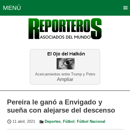
MENÚ
Portada
Política
Opinión
Bogotá
Internacionales
Planeta Tierra
Deportes
Económicas
Regiones
Judiciales
Tecnología
Salud
Turismo
Educación
Neira
Acercamientos entre Trump y Petro
Ampliar
Pereira le ganó a Envigado y
sueña con alejarse del descenso
11 abril, 2021
Deportes
,
Fútbol
,
Fútbol Nacional