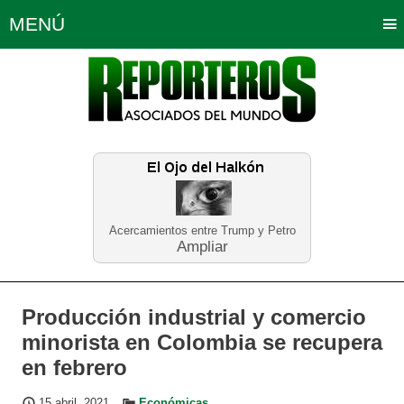
MENÚ
Portada
Política
Opinión
Bogotá
Internacionales
Planeta Tierra
Deportes
Económicas
Regiones
Judiciales
Tecnología
Salud
Turismo
Educación
Neira
Acercamientos entre Trump y Petro
Ampliar
Producción industrial y comercio
minorista en Colombia se recupera
en febrero
15 abril, 2021
Económicas