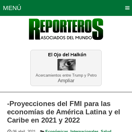
MENÚ
Portada
Política
Opinión
Bogotá
Internacionales
Planeta Tierra
Deportes
Económicas
Regiones
Judiciales
Tecnología
Salud
Turismo
Educación
Neira
Acercamientos entre Trump y Petro
Ampliar
-Proyecciones del FMI para las
economías de América Latina y el
Caribe en 2021 y 2022
06 abril, 2021
Económicas
,
Internacionales
,
Salud