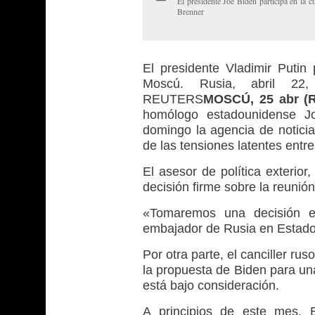
El presidente Joe Biden participa en l
Brenner
El presidente Vladimir Putin 
Moscú. Rusia, abril 22, 
REUTERS
MOSCÚ, 25 abr (R
homólogo estadounidense Jo
domingo la agencia de noticia
de las tensiones latentes entr
El asesor de política exterio
decisión firme sobre la reunión
«Tomaremos una decisión en
embajador de Rusia en Estados
Por otra parte, el canciller ru
la propuesta de Biden para un
está bajo consideración.
A principios de este mes, B