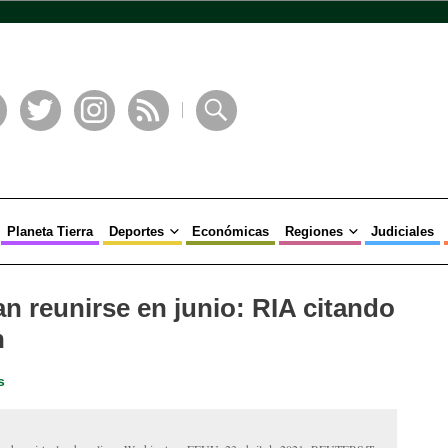
book
Twitter
Instagram
RSS
Buscar
Planeta Tierra
Deportes
Económicas
Regiones
Judiciales
an reunirse en junio: RIA citando
n
s