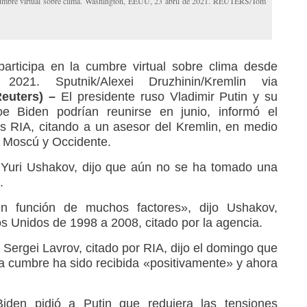
a cumbre virtual sobre clima. Washington, EEUU, 23 abril de 2021. REUTERS/Tom
participa en la cumbre virtual sobre clima desde
2021. Sputnik/Alexei Druzhinin/Kremlin via
euters) –
El presidente ruso Vladimir Putin y su
e Biden podrían reunirse en junio, informó el
s RIA, citando a un asesor del Kremlin, en medio
e Moscú y Occidente.
r, Yuri Ushakov, dijo que aún no se ha tomado una
.
 función de muchos factores», dijo Ushakov,
 Unidos de 1998 a 2008, citado por la agencia.
so Sergei Lavrov, citado por RIA, dijo el domingo que
a cumbre ha sido recibida «positivamente» y ahora
iden pidió a Putin que redujera las tensiones