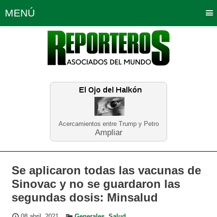
MENÚ
Portada
Política
Opinión
Bogotá
Internacionales
Planeta Tierra
Deportes
Económicas
Regiones
Judiciales
Tecnología
Salud
Turismo
Educación
Neira
Acercamientos entre Trump y Petro
Ampliar
Se aplicaron todas las vacunas de
Sinovac y no se guardaron las
segundas dosis: Minsalud
08 abril, 2021
Generales
,
Salud