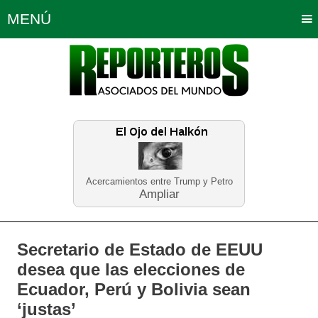
MENÚ
Portada
Política
Opinión
Bogotá
Internacionales
Planeta Tierra
Deportes
Económicas
Regiones
Judiciales
Tecnología
Salud
Turismo
Educación
Neira
Acercamientos entre Trump y Petro
Ampliar
Secretario de Estado de EEUU
desea que las elecciones de
Ecuador, Perú y Bolivia sean
‘justas’