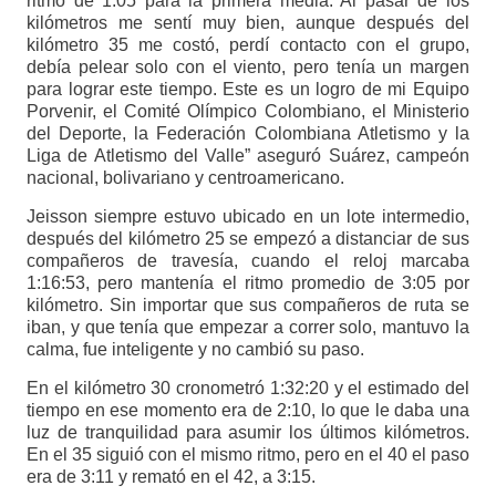
ritmo de 1:05 para la primera media. Al pasar de los
kilómetros me sentí muy bien, aunque después del
kilómetro 35 me costó, perdí contacto con el grupo,
debía pelear solo con el viento, pero tenía un margen
para lograr este tiempo. Este es un logro de mi Equipo
Porvenir, el Comité Olímpico Colombiano, el Ministerio
del Deporte, la Federación Colombiana Atletismo y la
Liga de Atletismo del Valle” aseguró Suárez, campeón
nacional, bolivariano y centroamericano.
Jeisson siempre estuvo ubicado en un lote intermedio,
después del kilómetro 25 se empezó a distanciar de sus
compañeros de travesía, cuando el reloj marcaba
1:16:53, pero mantenía el ritmo promedio de 3:05 por
kilómetro. Sin importar que sus compañeros de ruta se
iban, y que tenía que empezar a correr solo, mantuvo la
calma, fue inteligente y no cambió su paso.
En el kilómetro 30 cronometró 1:32:20 y el estimado del
tiempo en ese momento era de 2:10, lo que le daba una
luz de tranquilidad para asumir los últimos kilómetros.
En el 35 siguió con el mismo ritmo, pero en el 40 el paso
era de 3:11 y remató en el 42, a 3:15.