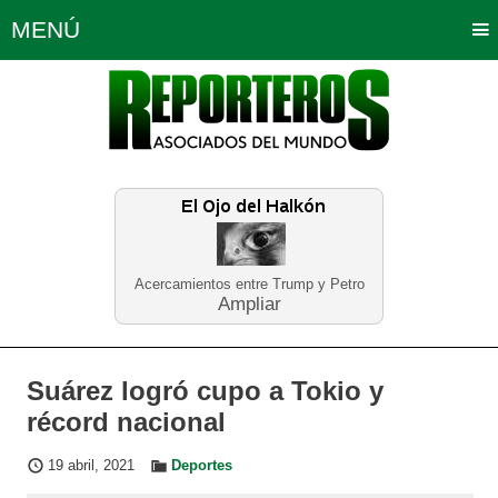
MENÚ
Portada
Política
Opinión
Bogotá
Internacionales
Planeta Tierra
Deportes
Económicas
Regiones
Judiciales
Tecnología
Salud
Turismo
Educación
Neira
Acercamientos entre Trump y Petro
Ampliar
Suárez logró cupo a Tokio y
récord nacional
19 abril, 2021
Deportes