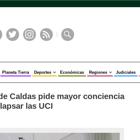
book
Twitter
Instagram
RSS
Buscar
Planeta Tierra
Deportes
Económicas
Regiones
Judiciales
d de Caldas pide mayor conciencia
olapsar las UCI