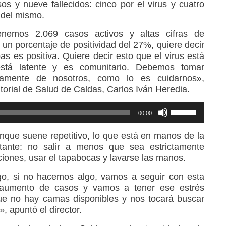
os y nueve fallecidos: cinco por el virus y cuatro
 del mismo.
enemos 2.069 casos activos y altas cifras de
n porcentaje de positividad del 27%, quiere decir
s es positiva. Quiere decir esto que el virus está
 está latente y es comunitario. Debemos tomar
amente de nosotros, como lo es cuidarnos»,
ritorial de Salud de Caldas, Carlos Iván Heredia.
Utiliza
00:00
las
teclas
unque suene repetitivo, lo que está en manos de la
de
ante: no salir a menos que sea estrictamente
flecha
ciones, usar el tapabocas y lavarse las manos.
arriba/abajo
para
go, si no hacemos algo, vamos a seguir con esta
aumentar
l aumento de casos y vamos a tener ese estrés
o
ue no hay camas disponibles y nos tocará buscar
disminuir
 apuntó el director.
el
volumen.