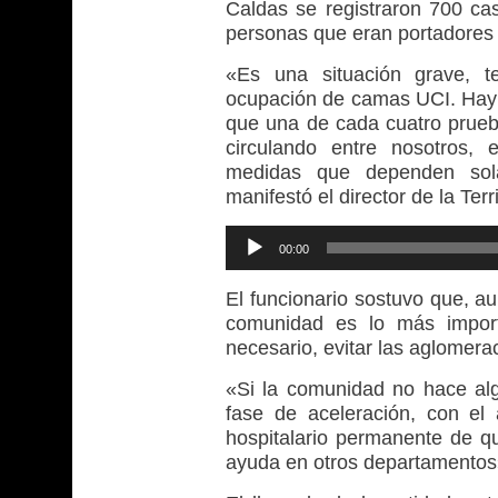
Caldas se registraron 700 cas
personas que eran portadores
«Es una situación grave, t
ocupación de camas UCI. Hay u
que una de cada cuatro prueba
circulando entre nosotros,
medidas que dependen sol
manifestó el director de la Ter
Reproductor
00:00
de
audio
El funcionario sostuvo que, a
comunidad es lo más import
necesario, evitar las aglomera
«Si la comunidad no hace al
fase de aceleración, con e
hospitalario permanente de q
ayuda en otros departamentos»,