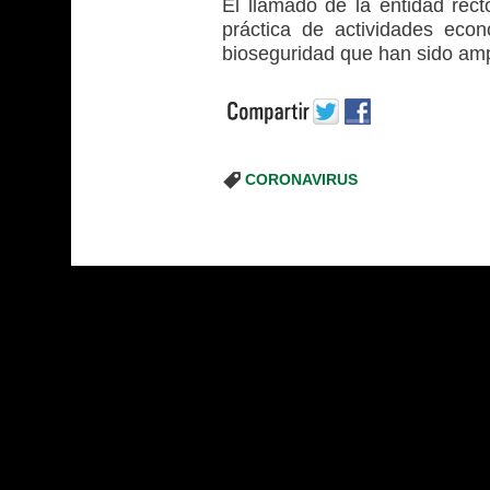
El llamado de la entidad rect
práctica de actividades eco
bioseguridad que han sido amp
CORONAVIRUS