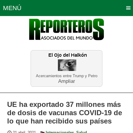
MENÚ
Portada
Política
Opinión
Bogotá
Internacionales
Planeta Tierra
Deportes
Económicas
Regiones
Judiciales
Tecnología
Salud
Turismo
Educación
Neira
Acercamientos entre Trump y Petro
Ampliar
UE ha exportado 37 millones más
de dosis de vacunas COVID-19 de
lo que han recibido sus países
21 abril, 2021
Internacionales
,
Salud