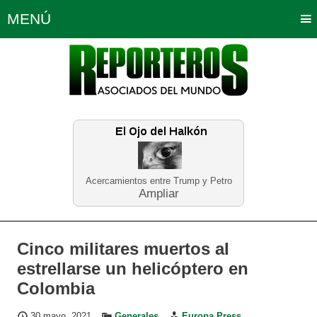
MENÚ
Portada
Política
Opinión
Bogotá
Internacionales
Planeta Tierra
Deportes
Económicas
Regiones
Judiciales
Tecnología
Salud
Turismo
Educación
Neira
Acercamientos entre Trump y Petro
Ampliar
Cinco militares muertos al
estrellarse un helicóptero en
Colombia
30 mayo, 2021
Generales
Europa Press