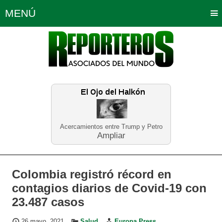
MENÚ
Portada
Política
Opinión
Bogotá
Internacionales
Planeta Tierra
Deportes
Económicas
Regiones
Judiciales
Tecnología
Salud
Turismo
Educación
Neira
Acercamientos entre Trump y Petro
Ampliar
Colombia registró récord en
contagios diarios de Covid-19 con
23.487 casos
26 mayo, 2021
Salud
Europa Press