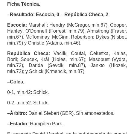
Ficha Técnica.
–Resultado: Escocia, 0 – República Checa, 2
Escocia:
Marshall; Hendry (McGregor, min.67), Cooper,
Hanley; O’Donnell (Forrest, min.79), Armstrong (Fraser,
min.67), McTominay, McGinn, Robertson; Dykes (Nisbet,
min.79) y Christie (Adams, min.46).
República Checa:
Vaclík; Coufal, Celustka, Kalas,
Boril; Soucek, Král (Holes, min.67); Masopust (Vydra,
min.72), Darida (Sevcik, min.87), Jankto (Hlozek,
min.72); y Schick (Krmencik, min.87).
–Goles.
0-1, min.42: Schick.
0-2, min.52: Schick.
–Árbitro:
Daniel Siebert (GER). Sin amonestados.
–Estadio:
Hampden Park.