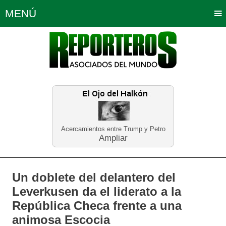
MENÚ
Portada
Política
Opinión
Bogotá
Internacionales
Planeta Tierra
Deportes
Económicas
Regiones
Judiciales
Tecnología
Salud
Turismo
Educación
Neira
Acercamientos entre Trump y Petro
Ampliar
Un doblete del delantero del
Leverkusen da el liderato a la
República Checa frente a una
animosa Escocia