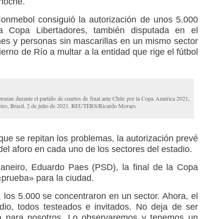
 noche.
Conmebol consiguió la autorización de unos 5.000
la Copa Libertadores, también disputada en el
s y personas sin mascarillas en un mismo sector
ierno de Río a multar a la entidad que rige el fútbol
razan durante el partido de cuartos de final ante Chile por la Copa América 2021,
neiro, Brasil. 2 de julio de 2021. REUTERS/Ricardo Moraes
 que se repitan los problemas, la autorización prevé
del aforo en cada uno de los sectores del estadio.
aneiro, Eduardo Paes (PSD), la final de la Copa
prueba» para la ciudad.
s, los 5.000 se concentraron en un sector. Ahora, el
io, todos testeados e invitados. No deja de ser
a para nosotros. Lo observaremos y tenemos un