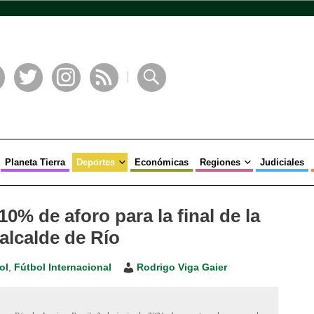
book
Twitter
Instagram
RSS
Buscar
Planeta Tierra
Deportes
Económicas
Regiones
Judiciales
0% de aforo para la final de la
alcalde de Río
ol
,
Fútbol Internacional
Rodrigo Viga Gaier