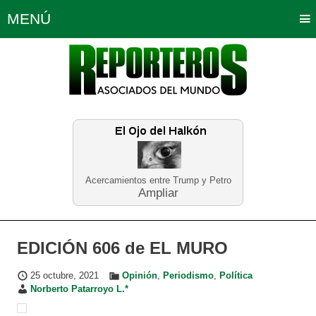
MENÚ
Portada
Política
Opinión
Bogotá
Internacionales
Planeta Tierra
Deportes
Económicas
Regiones
Judiciales
Tecnología
Salud
Turismo
Educación
Neira
Acercamientos entre Trump y Petro
Ampliar
EDICIÓN 606 de EL MURO
25 octubre, 2021
Opinión
,
Periodismo
,
Política
Norberto Patarroyo L.*