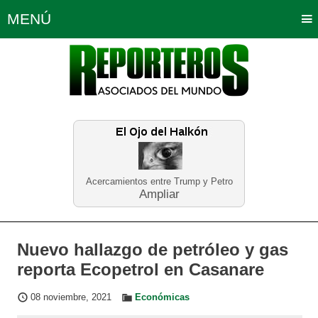
MENÚ
Portada
Política
Opinión
Bogotá
Internacionales
Planeta Tierra
Deportes
Económicas
Regiones
Judiciales
Tecnología
Salud
Turismo
Educación
Neira
Acercamientos entre Trump y Petro
Ampliar
Nuevo hallazgo de petróleo y gas
reporta Ecopetrol en Casanare
08 noviembre, 2021
Económicas